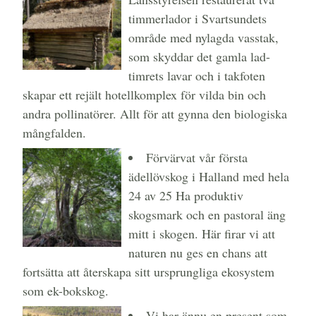
timmerlador i Svartsundets
område med nylagda vasstak,
som skyddar det gamla lad-
timrets lavar och i takfoten
skapar ett rejält hotellkomplex för vilda bin och
andra pollinatörer. Allt för att gynna den biologiska
mångfalden.
Förvärvat vår första
ädellövskog i Halland med hela
24 av 25 Ha produktiv
skogsmark och en pastoral äng
mitt i skogen. Här firar vi att
naturen nu ges en chans att
fortsätta att återskapa sitt ursprungliga ekosystem
som ek-bokskog.
Vi har ännu en present som