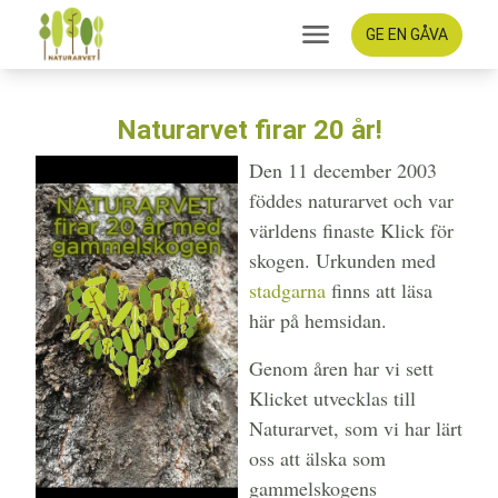
GE EN GÅVA
Naturarvet firar 20 år!
Den 11 december 2003
föddes naturarvet och var
världens finaste Klick för
skogen. Urkunden med
stadgarna
finns att läsa
här på hemsidan.
Genom åren har vi sett
Klicket utvecklas till
Naturarvet, som vi har lärt
oss att älska som
gammelskogens