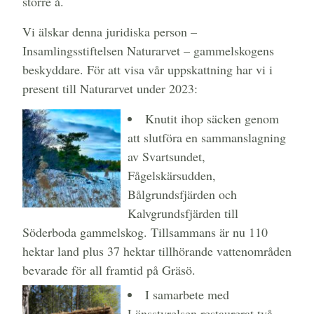
större å.
Vi älskar denna juridiska person –
Insamlingsstiftelsen Naturarvet – gammelskogens
beskyddare. För att visa vår uppskattning har vi i
present till Naturarvet under 2023:
Knutit ihop säcken genom
att slutföra en sammanslagning
av Svartsundet,
Fågelskärsudden,
Bålgrundsfjärden och
Kalvgrundsfjärden till
Söderboda gammelskog. Tillsammans är nu 110
hektar land plus 37 hektar tillhörande vattenområden
bevarade för all framtid på Gräsö.
I samarbete med
Länsstyrelsen restaurerat två