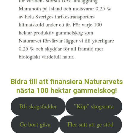
för världens största DAC-anläggning
Mammoth på Island och motsvarar 0,25 %
av hela Sveriges inrikestransporters
klimatskuld under ett år. För varje 100
hektar produktiv gammelskog som
Naturarvet förvärvar lägger vi till ytterligare
0,25 % och skyddar för all framtid mer
biologiskt värdefull natur.
Bidra till att finansiera Naturarvets
nästa 100 hektar gammelskog!
Bli skogsfadder
”Köp” skogsruta
Ge bort gåva
Fler sätt att ge stöd