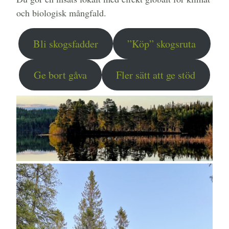
och biologisk mångfald.
Bli skogsfadder
”Köp” skogsruta
Ge bort gåva
Fler sätt att ge stöd