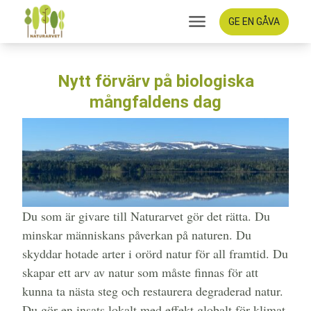
GE EN GÅVA
Nytt förvärv på biologiska
mångfaldens dag
Du som är givare till Naturarvet gör det rätta. Du
minskar människans påverkan på naturen. Du
skyddar hotade arter i orörd natur för all framtid. Du
skapar ett arv av natur som måste finnas för att
kunna ta nästa steg och restaurera degraderad natur.
Du gör en insats lokalt med effekt globalt för klimat