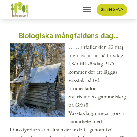
GE EN GÅVA
Biologiska mångfaldens dag…
… …infaller den 22 maj
men redan nu på torsdag
18/5 till söndag 21/5
kommer det att läggas
vasstak på två
timmerlador i
Svartsundets gammelskog
på Gräsö.
Vasstakläggningen görs i
samarbete med
Länsstyrelsen som finansierar detta genom två