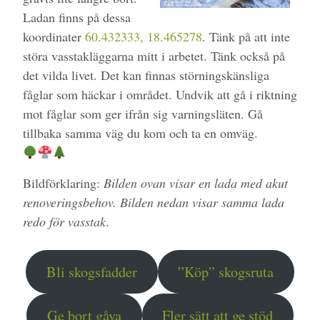
Ladan finns på dessa
koordinater
60.432333, 18.465278
. Tänk på att inte
störa vasstakläggarna mitt i arbetet. Tänk också på
det vilda livet. Det kan finnas störningskänsliga
fåglar som häckar i området. Undvik att gå i riktning
mot fåglar som ger ifrån sig varningsläten. Gå
tillbaka samma väg du kom och ta en omväg.
Bildförklaring:
Bilden ovan visar en lada med akut
renoveringsbehov. Bilden nedan visar samma lada
redo för vasstak
.
Bli skogsfadder
”Köp” skogsruta
Ge bort gåva
Fler sätt att ge stöd