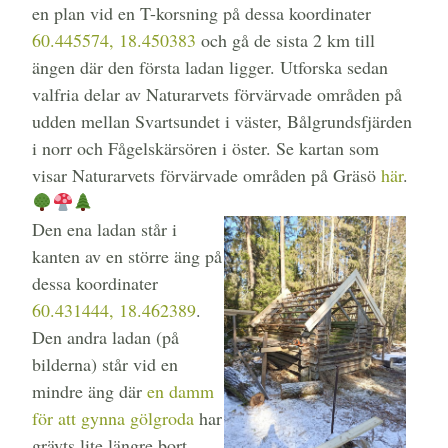
en plan vid en T-korsning på dessa koordinater
60.445574, 18.450383
och gå de sista 2 km till
ängen där den första ladan ligger. Utforska sedan
valfria delar av Naturarvets förvärvade områden på
udden mellan Svartsundet i väster, Bålgrundsfjärden
i norr och Fågelskärsören i öster. Se kartan som
visar Naturarvets förvärvade områden på Gräsö
här
.
Den ena ladan står i
kanten av en större äng på
dessa koordinater
60.431444, 18.462389
.
Den andra ladan (på
bilderna) står vid en
mindre äng där
en damm
för att gynna gölgroda
har
grävts lite längre bort.