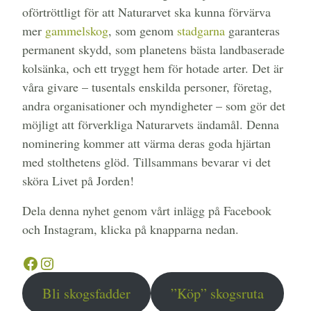
oförtröttligt för att Naturarvet ska kunna förvärva
mer
gammelskog
, som genom
stadgarna
garanteras
permanent skydd, som planetens bästa landbaserade
kolsänka, och ett tryggt hem för hotade arter. Det är
våra givare – tusentals enskilda personer, företag,
andra organisationer och myndigheter – som gör det
möjligt att förverkliga Naturarvets ändamål. Denna
nominering kommer att värma deras goda hjärtan
med stolthetens glöd. Tillsammans bevarar vi det
sköra Livet på Jorden!
Dela denna nyhet genom vårt inlägg på Facebook
och Instagram, klicka på knapparna nedan.
Facebook
Instagram
Bli skogsfadder
”Köp” skogsruta