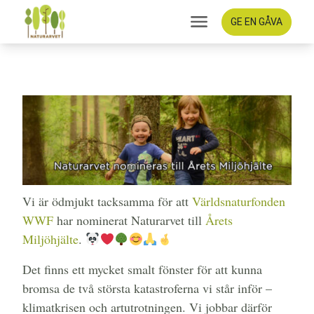
GE EN GÅVA
Gammelskogsnyheter
2022-09-30
Vi är ödmjukt tacksamma för att
Världsnaturfonden
WWF
har nominerat Naturarvet till
Årets
Miljöhjälte
.
Det finns ett mycket smalt fönster för att kunna
bromsa de två största katastroferna vi står inför –
klimatkrisen och artutrotningen. Vi jobbar därför