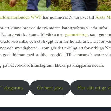
ärldsnaturfonden WWF
har nominerat Naturarvet till
Årets Mi
ör att kunna bromsa de två största katastroferna vi står inför 
att Naturarvet ska kunna förvärva mer
gammelskog
, som geno
rade kolsänka, och ett tryggt hem för hotade arter. Det är vår
ioner och myndigheter – som gör det möjligt att förverkliga N
goda hjärtan med stolthetens glöd. Tillsammans bevarar vi d
g på Facebook och Instagram, klicka på knapparna nedan.
” skogsruta
Ge bort gåva
Fler sätt att ge s