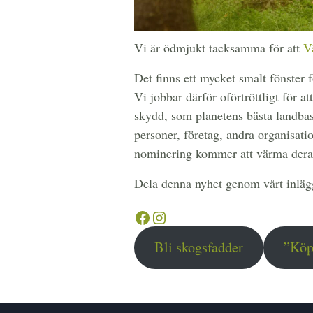
Vi är ödmjukt tacksamma för att
V
Det finns ett mycket smalt fönster f
Vi jobbar därför oförtröttligt för 
skydd, som planetens bästa landbase
personer, företag, andra organisat
nominering kommer att värma deras 
Dela denna nyhet genom vårt inläg
Facebook
Instagram
Bli skogsfadder
”Köp