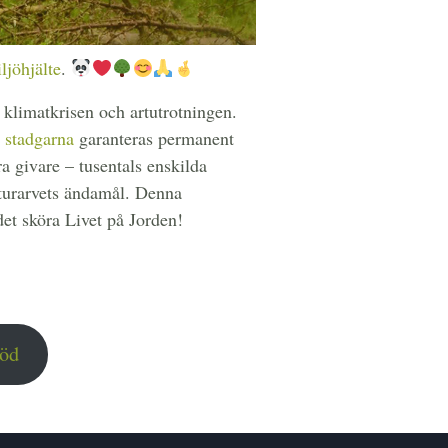
ljöhjälte
.
– klimatkrisen och artutrotningen.
m
stadgarna
garanteras permanent
a givare – tusentals enskilda
aturarvets ändamål. Denna
et sköra Livet på Jorden!
töd