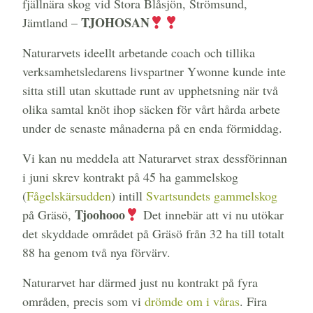
fjällnära skog vid Stora Blåsjön, Strömsund,
TJOHOSAN
Jämtland –
Naturarvets ideellt arbetande coach och tillika
verksamhetsledarens livspartner Ywonne kunde inte
sitta still utan skuttade runt av upphetsning när två
olika samtal knöt ihop säcken för vårt hårda arbete
under de senaste månaderna på en enda förmiddag.
Vi kan nu meddela att Naturarvet strax dessförinnan
i juni skrev kontrakt på 45 ha gammelskog
(
Fågelskärsudden
) intill
Svartsundets gammelskog
Tjoohooo
på Gräsö,
Det innebär att vi nu utökar
det skyddade området på Gräsö från 32 ha till totalt
88 ha genom två nya förvärv.
Naturarvet har därmed just nu kontrakt på fyra
områden, precis som vi
drömde om i våras
. Fira