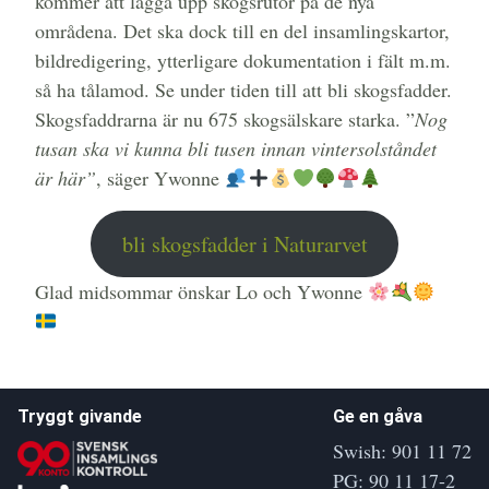
kommer att lägga upp skogsrutor på de nya
områdena. Det ska dock till en del insamlingskartor,
bildredigering, ytterligare dokumentation i fält m.m.
så ha tålamod. Se under tiden till att bli skogsfadder.
Skogsfaddrarna är nu 675 skogsälskare starka. ”
Nog
tusan ska vi kunna bli tusen innan vintersolståndet
är här”
, säger Ywonne
bli skogsfadder i Naturarvet
Glad midsommar önskar Lo och Ywonne
Tryggt givande
Ge en gåva
Swish: 901 11 72
PG: 90 11 17-2