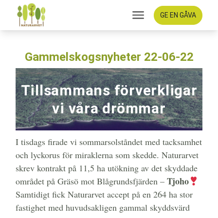
GE EN GÅVA
Gammelskogsnyheter 22-06-22
Tillsammans förverkligar
vi våra drömmar
I tisdags firade vi sommarsolståndet med tacksamhet
och lyckorus för miraklerna som skedde. Naturarvet
skrev kontrakt på 11,5 ha utökning av det skyddade
Tjoho
området på Gräsö mot Blågrundsfjärden –
Samtidigt fick Naturarvet accept på en 264 ha stor
fastighet med huvudsakligen gammal skyddsvärd