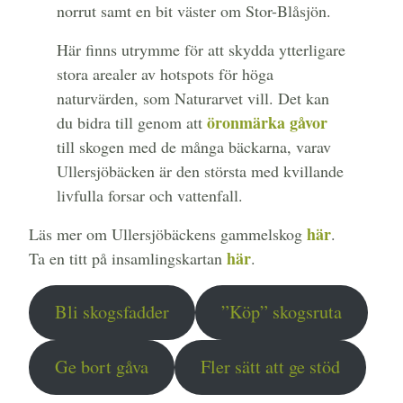
norrut samt en bit väster om Stor-Blåsjön.
Här finns utrymme för att skydda ytterligare
stora arealer av hotspots för höga
naturvärden, som Naturarvet vill. Det kan
öronmärka gåvor
du bidra till genom att
till skogen med de många bäckarna, varav
Ullersjöbäcken är den största med kvillande
livfulla forsar och vattenfall.
här
Läs mer om Ullersjöbäckens gammelskog
.
här
Ta en titt på insamlingskartan
.
Bli skogsfadder
”Köp” skogsruta
Ge bort gåva
Fler sätt att ge stöd