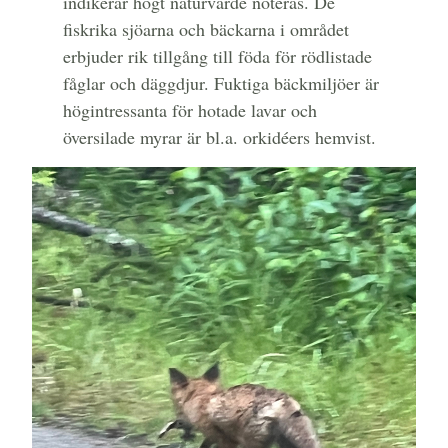
indikerar högt naturvärde noteras. De
fiskrika sjöarna och bäckarna i området
erbjuder rik tillgång till föda för rödlistade
fåglar och däggdjur. Fuktiga bäckmiljöer är
högintressanta för hotade lavar och
översilade myrar är bl.a. orkidéers hemvist.