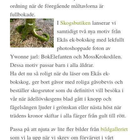
ordning när de föregående måltavlorna är
fullbokade.
I
Skogsbutiken
lanserar vi
samtidigt två nya motiv från
Ekås ek-bokskog med lekfullt
photoshoppade foton av
Ywonne jarl: BokElefanten och MossKrokodilen.
Dessa motiv passar barn i alla åldrar.
Ha det nu så roligt när du läser om Ekås ek-
bokskog, ger bort gåvor med roliga gåvobevis och
beställer skogsrutor som du definitivt vill besöka i
vår när ädellövskogens blad gått i knopp och
fågelsången ljuder i grönskan eller nästa höst när
trädens kronor skiftar i alla färger från gult till rött.
Passa på att njuta av lite fler bilder från
bildgalleriet
som vi la upp när vi skrev om förvärvet i vårt