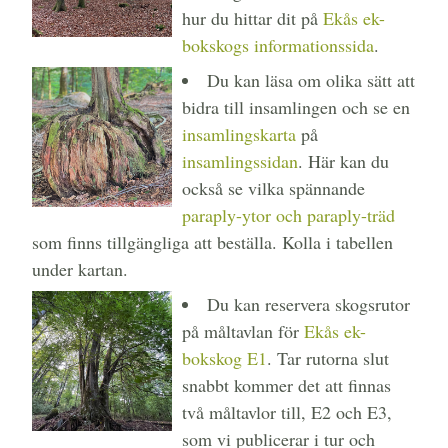
hur du hittar dit på
Ekås ek-
bokskogs informationssida
.
Du kan läsa om olika sätt att
bidra till insamlingen och se en
insamlingskarta
på
insamlingssidan
. Här kan du
också se vilka spännande
paraply-ytor och paraply-träd
som finns tillgängliga att beställa. Kolla i tabellen
under kartan.
Du kan reservera skogsrutor
på måltavlan för
Ekås ek-
bokskog E1
. Tar rutorna slut
snabbt kommer det att finnas
två måltavlor till, E2 och E3,
som vi publicerar i tur och