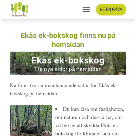
GE EN GÅVA
Ekås ek-bokskog finns nu på
hemsidan
Ekås ek-bokskog
Tre nya sidor på hemsidan
Nu finns tre sammanhängande sidor för Ekås ek-
bokskog på hemsidan.
Du kan läsa om fastigheten,
om naturen och dess arter, om
vikten av att skydda Ekås ek-
bokskog för klimatet och om